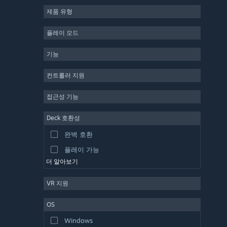
제품 유형
MMO
인디
플레이 모드
앞서 해보기
기능
캐주얼
시뮬레이션
컨트롤러 지원
레이싱
접근성 기능
스포츠
Deck 호환성
동영상 제작
완벽 호환
사진 편집
플레이 가능
더 알아보기
VR 지원
OS
Windows