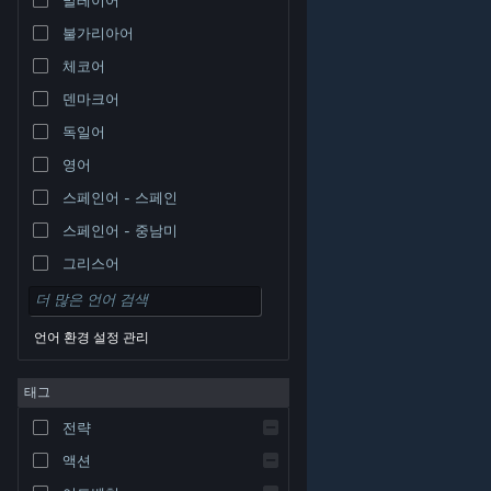
불가리아어
체코어
덴마크어
독일어
영어
스페인어 - 스페인
스페인어 - 중남미
그리스어
언어 환경 설정 관리
태그
© Valve Corporation. 모든 권리 보유. 모든 상표는 미국
전략
및 기타 국가에서 각각 해당 소유자의 재산입니다.
개인정
보 처리방침
|
법적 고지
|
접근성
|
Steam 이용 약관
|
환불
|
쿠키
액션