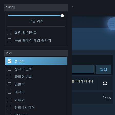
로그인
가격대
모든 가격
상점
할인 및 이벤트
커뮤니티
무료 플레이 게임 숨기기
개발자: Lucy B. Locks
정보
언어
정렬 기준
연관성
한국어
지원
중국어 간체
검색
중국어 번체
언어 변경
검색 결과가 1개 있습니다. 환경 설정에 따라 타이틀 1개가 제외되
일본어
었습니다.
Steam 모바일 앱 다운로드
태국어
Lucid Blocks Soundtrack
$5.99
아랍어
PC 웹사이트 보기
인도네시아어
말레이어