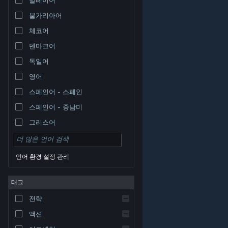
불가리아어
체코어
덴마크어
독일어
영어
스페인어 - 스페인
스페인어 - 중남미
그리스어
언어 환경 설정 관리
태그
© Valve Corporation. 모든 권리 보유. 모든 상표는 미국
전략
및 기타 국가에서 각각 해당 소유자의 재산입니다.
개인정
보 처리방침
|
법적 고지
|
접근성
|
Steam 이용 약관
|
환불
|
쿠키
액션