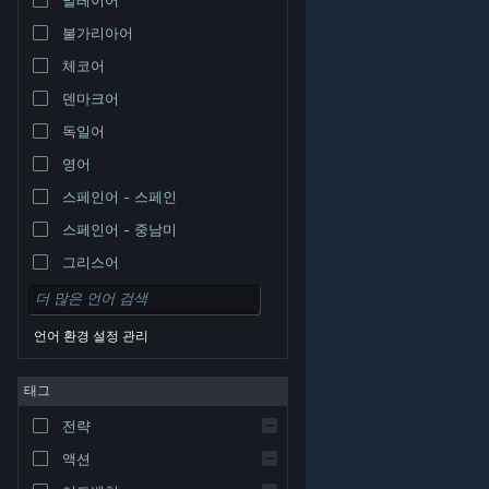
불가리아어
체코어
덴마크어
독일어
영어
스페인어 - 스페인
스페인어 - 중남미
그리스어
언어 환경 설정 관리
태그
© Valve Corporation. 모든 권리 보유. 모든 상표는 미국
전략
및 기타 국가에서 각각 해당 소유자의 재산입니다.
개인정
보 처리방침
|
법적 고지
|
접근성
|
Steam 이용 약관
|
환불
|
쿠키
액션