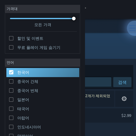
로그인
가격대
모든 가격
상점
할인 및 이벤트
커뮤니티
무료 플레이 게임 숨기기
개발자: Lonestone Studio
정보
언어
정렬 기준
연관성
한국어
지원
중국어 간체
검색
중국어 번체
언어 변경
검색 결과가 1개 있습니다. 환경 설정에 따라 게임 2개가 제외되었
일본어
습니다.
Steam 모바일 앱 다운로드
태국어
Neoproxima Soundtrack
$2.99
아랍어
PC 웹사이트 보기
인도네시아어
말레이어