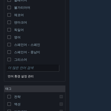
불가리아어
체코어
덴마크어
독일어
영어
스페인어 - 스페인
스페인어 - 중남미
그리스어
언어 환경 설정 관리
태그
© Valve Corporation. 모든 권리 보유. 모든 상표는 미국
전략
및 기타 국가에서 각각 해당 소유자의 재산입니다.
개인정
보 처리방침
|
법적 고지
|
접근성
|
Steam 이용 약관
|
환불
|
쿠키
액션