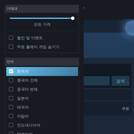
로그인
가격대
모든 가격
상점
할인 및 이벤트
커뮤니티
무료 플레이 게임 숨기기
개발자: Lee Jooin
정보
언어
정렬 기준
연관성
한국어
지원
중국어 간체
검색
중국어 번체
언어 변경
검색 결과가 1개 있습니다.
일본어
Steam 모바일 앱 다운로드
Jooin's Romance Fantasy
태국어
무료
아랍어
PC 웹사이트 보기
인도네시아어
말레이어