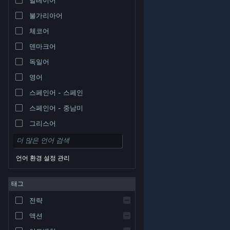
불가리아어
체코어
덴마크어
독일어
영어
스페인어 - 스페인
스페인어 - 중남미
그리스어
언어 환경 설정 관리
태그
© Valve Corporation. 모든 권리 보유. 모든 상표는 미국
전략
및 기타 국가에서 각각 해당 소유자의 재산입니다.
개인정
보 처리방침
|
법적 고지
|
접근성
|
Steam 이용 약관
|
환불
|
쿠키
액션