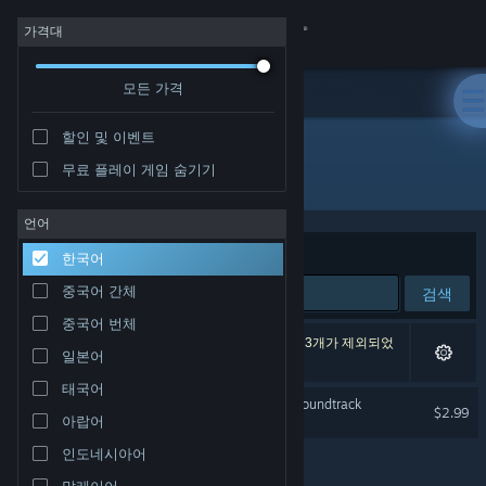
로그인
가격대
모든 가격
상점
할인 및 이벤트
커뮤니티
무료 플레이 게임 숨기기
개발자: Kunpo Games
정보
언어
정렬 기준
연관성
한국어
지원
중국어 간체
검색
중국어 번체
언어 변경
검색 결과가 1개 있습니다. 환경 설정에 따라 게임 3개가 제외되었
일본어
습니다.
Steam 모바일 앱 다운로드
태국어
The Forgotten Concluder Soundtrack
$2.99
아랍어
PC 웹사이트 보기
인도네시아어
말레이어