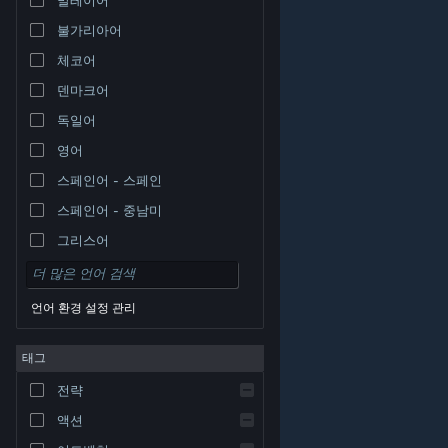
불가리아어
체코어
덴마크어
독일어
영어
스페인어 - 스페인
스페인어 - 중남미
그리스어
언어 환경 설정 관리
태그
© Valve Corporation. 모든 권리 보유. 모든 상표는 미국
전략
및 기타 국가에서 각각 해당 소유자의 재산입니다.
개인정
보 처리방침
|
법적 고지
|
접근성
|
Steam 이용 약관
|
환불
|
쿠키
액션