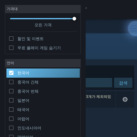
로그인
가격대
모든 가격
상점
할인 및 이벤트
커뮤니티
무료 플레이 게임 숨기기
개발자: Joshua Hughes
정보
언어
정렬 기준
연관성
한국어
지원
중국어 간체
검색
중국어 번체
언어 변경
검색 결과가 0개 있습니다. 환경 설정에 따라 게임 3개가 제외되었
일본어
습니다.
Steam 모바일 앱 다운로드
태국어
아랍어
PC 웹사이트 보기
인도네시아어
말레이어