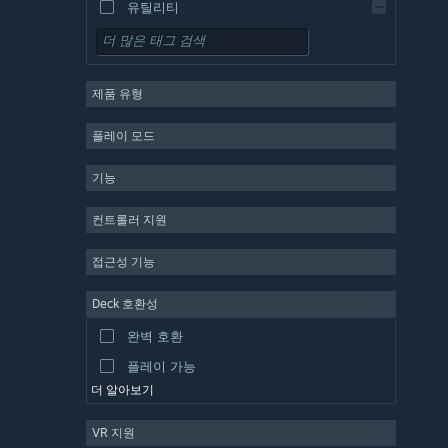
유틸리티
무료 플레이
RPG
제품 유형
MMO
인디
플레이 모드
앞서 해보기
기능
캐주얼
시뮬레이션
컨트롤러 지원
레이싱
접근성 기능
스포츠
Deck 호환성
동영상 제작
완벽 호환
사진 편집
플레이 가능
더 알아보기
VR 지원