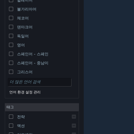
불가리아어
체코어
덴마크어
독일어
영어
스페인어 - 스페인
스페인어 - 중남미
그리스어
언어 환경 설정 관리
태그
© Valve Corporation. 모든 권리 보유. 모든 상표는 미국
전략
및 기타 국가에서 각각 해당 소유자의 재산입니다.
개인정
보 처리방침
|
법적 고지
|
접근성
|
Steam 이용 약관
|
환불
|
쿠키
액션