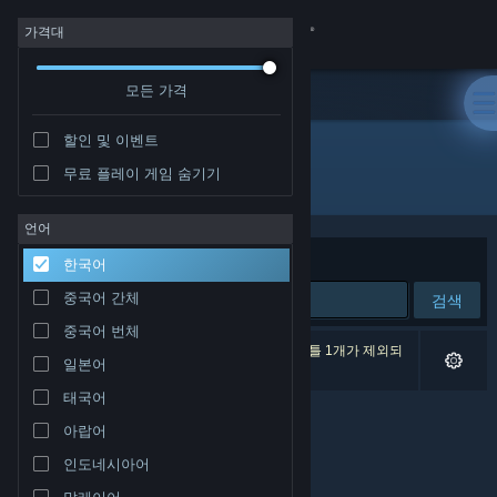
로그인
가격대
모든 가격
상점
할인 및 이벤트
커뮤니티
무료 플레이 게임 숨기기
개발자: Immersive Fusion LLC
정보
언어
정렬 기준
연관성
한국어
지원
중국어 간체
검색
중국어 번체
언어 변경
검색 결과가 0개 있습니다. 환경 설정에 따라 타이틀 1개가 제외되
일본어
었습니다.
Steam 모바일 앱 다운로드
태국어
아랍어
PC 웹사이트 보기
인도네시아어
말레이어