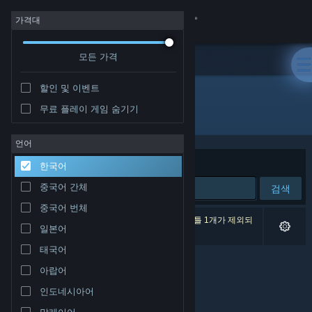
로그인
가격대
모든 가격
상점
할인 및 이벤트
커뮤니티
무료 플레이 게임 숨기기
개발자: Highforge Studios
정보
언어
정렬 기준
연관성
한국어
지원
중국어 간체
검색
중국어 번체
언어 변경
검색 결과가 0개 있습니다. 환경 설정에 따라 타이틀 1개가 제외되
일본어
었습니다.
Steam 모바일 앱 다운로드
태국어
아랍어
PC 웹사이트 보기
인도네시아어
말레이어