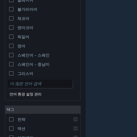
불가리아어
체코어
덴마크어
독일어
영어
스페인어 - 스페인
스페인어 - 중남미
그리스어
언어 환경 설정 관리
태그
© Valve Corporation. 모든 권리 보유. 모든 상표는 미국
전략
및 기타 국가에서 각각 해당 소유자의 재산입니다.
개인정
보 처리방침
|
법적 고지
|
접근성
|
Steam 이용 약관
|
환불
|
쿠키
액션