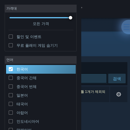
로그인
가격대
모든 가격
상점
할인 및 이벤트
커뮤니티
무료 플레이 게임 숨기기
개발자: Hazy mist Studio
정보
언어
정렬 기준
연관성
한국어
지원
중국어 간체
검색
중국어 번체
언어 변경
검색 결과가 0개 있습니다. 환경 설정에 따라 타이틀 1개가 제외되
일본어
었습니다.
Steam 모바일 앱 다운로드
태국어
아랍어
PC 웹사이트 보기
인도네시아어
말레이어