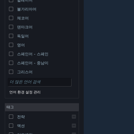
불가리아어
체코어
덴마크어
독일어
영어
스페인어 - 스페인
스페인어 - 중남미
그리스어
언어 환경 설정 관리
태그
© Valve Corporation. 모든 권리 보유. 모든 상표는 미국
전략
및 기타 국가에서 각각 해당 소유자의 재산입니다.
개인정
보 처리방침
|
법적 고지
|
접근성
|
Steam 이용 약관
|
환불
|
쿠키
액션