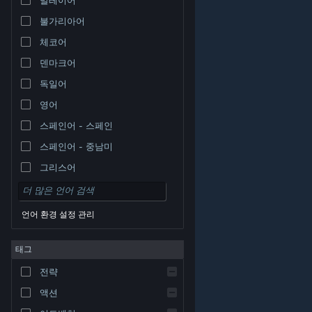
불가리아어
체코어
덴마크어
독일어
영어
스페인어 - 스페인
스페인어 - 중남미
그리스어
언어 환경 설정 관리
태그
© Valve Corporation. 모든 권리 보유. 모든 상표는 미국
전략
및 기타 국가에서 각각 해당 소유자의 재산입니다.
개인정
보 처리방침
|
법적 고지
|
접근성
|
Steam 이용 약관
|
환불
|
쿠키
액션