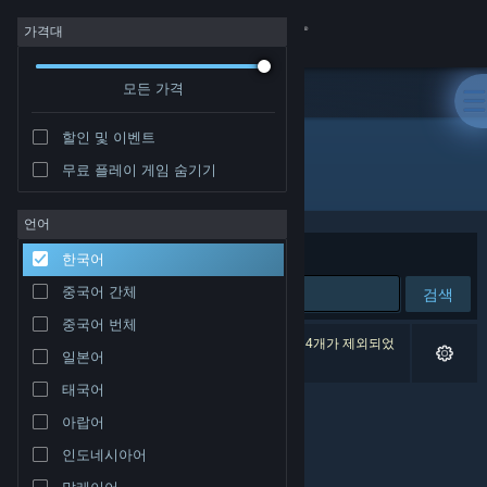
로그인
가격대
모든 가격
상점
할인 및 이벤트
커뮤니티
무료 플레이 게임 숨기기
개발자: Guillaume Opoix
정보
언어
정렬 기준
연관성
한국어
지원
중국어 간체
검색
중국어 번체
언어 변경
검색 결과가 0개 있습니다. 환경 설정에 따라 게임 4개가 제외되었
일본어
습니다.
Steam 모바일 앱 다운로드
태국어
아랍어
PC 웹사이트 보기
인도네시아어
말레이어