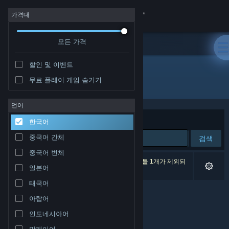
로그인
가격대
모든 가격
상점
할인 및 이벤트
커뮤니티
무료 플레이 게임 숨기기
개발자: Ghost Gaming
정보
언어
정렬 기준
연관성
한국어
지원
중국어 간체
검색
중국어 번체
언어 변경
검색 결과가 0개 있습니다. 환경 설정에 따라 타이틀 1개가 제외되
일본어
었습니다.
Steam 모바일 앱 다운로드
태국어
아랍어
PC 웹사이트 보기
인도네시아어
말레이어