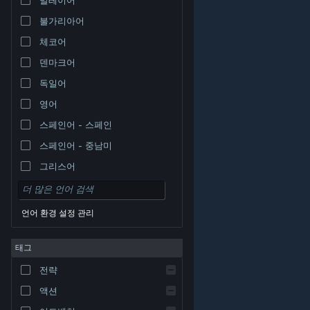
불가리아어
체코어
덴마크어
독일어
영어
스페인어 - 스페인
스페인어 - 중남미
그리스어
언어 환경 설정 관리
태그
© Valve Corporation. 모든 권리 보유. 모든 상표는 미국
전략
및 기타 국가에서 각각 해당 소유자의 재산입니다.
개인정
보 처리방침
|
법적 고지
|
접근성
|
Steam 이용 약관
|
환불
|
쿠키
액션