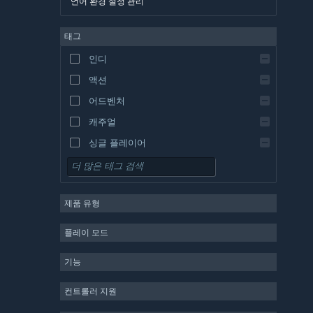
언어 환경 설정 관리
영어
태그
스페인어 - 스페인
스페인어 - 중남미
인디
그리스어
액션
어드벤처
캐주얼
싱글 플레이어
시뮬레이션
RPG
제품 유형
전략
2D
플레이 모드
앞서 해보기
기능
3D
무료 플레이
컨트롤러 지원
분위기 있는