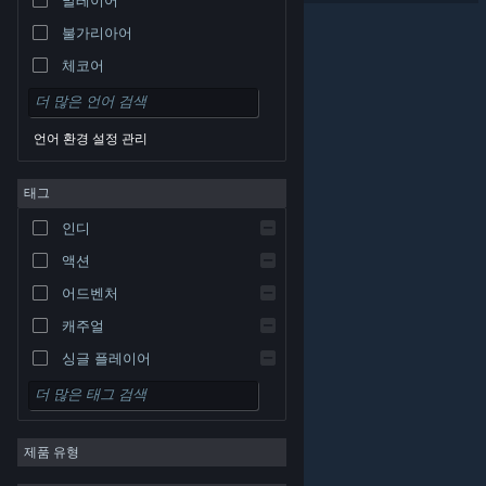
불가리아어
체코어
덴마크어
독일어
언어 환경 설정 관리
영어
태그
스페인어 - 스페인
스페인어 - 중남미
인디
그리스어
액션
어드벤처
캐주얼
싱글 플레이어
시뮬레이션
© Valve Corporation. 모든 권리 보유. 모든 상표는 미국
RPG
및 기타 국가에서 각각 해당 소유자의 재산입니다.
개인정
보 처리방침
|
법적 고지
|
접근성
|
Steam 이용 약관
|
제품 유형
환불
|
쿠키
전략