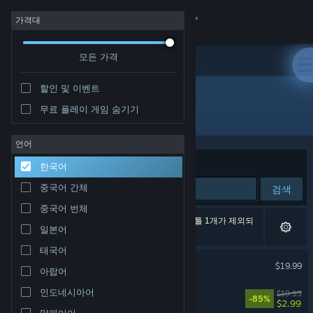
로그인
가격대
모든 가격
상점
할인 및 이벤트
커뮤니티
무료 플레이 게임 숨기기
개발자: Evil Raptor
정보
언어
정렬 기준
연관성
한국어
지원
중국어 간체
검색
중국어 번체
언어 변경
검색 결과가 2개 있습니다. 환경 설정에 따라 타이틀 1개가 제외되
일본어
었습니다.
Steam 모바일 앱 다운로드
태국어
Far Far West
$19.99
아랍어
PC 웹사이트 보기
인도네시아어
Akimbot
$19.99
-85%
$2.99
말레이어