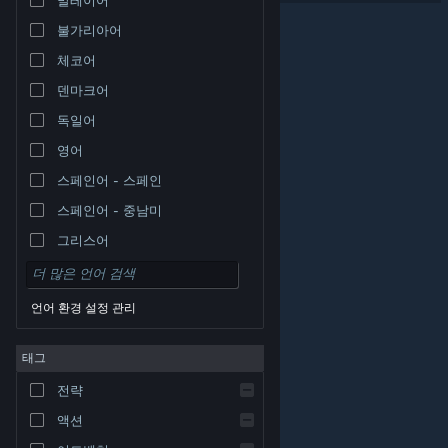
불가리아어
체코어
덴마크어
독일어
영어
스페인어 - 스페인
스페인어 - 중남미
그리스어
언어 환경 설정 관리
태그
© Valve Corporation. 모든 권리 보유. 모든 상표는 미국
전략
및 기타 국가에서 각각 해당 소유자의 재산입니다.
개인정
보 처리방침
|
법적 고지
|
접근성
|
Steam 이용 약관
|
환불
|
쿠키
액션