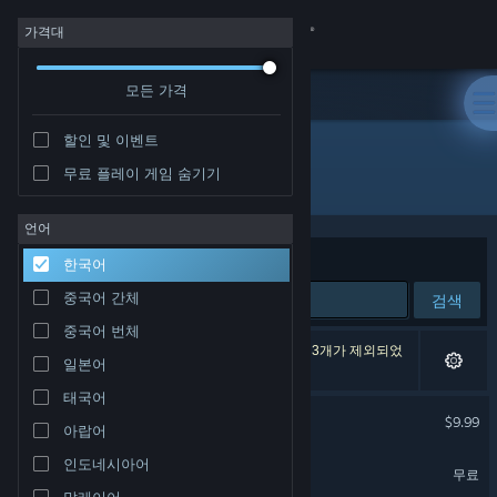
로그인
가격대
모든 가격
상점
할인 및 이벤트
커뮤니티
무료 플레이 게임 숨기기
개발자: Edvar Studio
정보
언어
정렬 기준
연관성
한국어
지원
중국어 간체
검색
중국어 번체
언어 변경
검색 결과가 2개 있습니다. 환경 설정에 따라 게임 3개가 제외되었
일본어
습니다.
Steam 모바일 앱 다운로드
태국어
Trakonius
$9.99
아랍어
PC 웹사이트 보기
인도네시아어
Arcade Boy
무료
말레이어