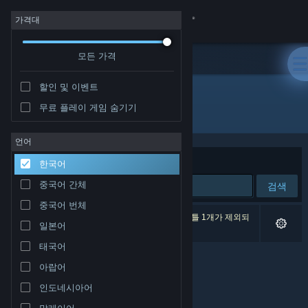
로그인
가격대
모든 가격
상점
할인 및 이벤트
커뮤니티
무료 플레이 게임 숨기기
개발자: Ecumene Games
정보
언어
정렬 기준
연관성
한국어
지원
중국어 간체
검색
중국어 번체
언어 변경
검색 결과가 0개 있습니다. 환경 설정에 따라 타이틀 1개가 제외되
일본어
었습니다.
Steam 모바일 앱 다운로드
태국어
아랍어
PC 웹사이트 보기
인도네시아어
말레이어