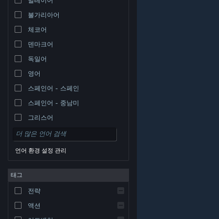
불가리아어
체코어
덴마크어
독일어
영어
스페인어 - 스페인
스페인어 - 중남미
그리스어
언어 환경 설정 관리
태그
© Valve Corporation. 모든 권리 보유. 모든 상표는 미국
전략
및 기타 국가에서 각각 해당 소유자의 재산입니다.
개인정
보 처리방침
|
법적 고지
|
접근성
|
Steam 이용 약관
|
환불
|
쿠키
액션