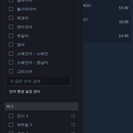
VR TOON Help Me (살려주세요)
$5.99
불가리아어
VR 전용
체코어
From The Earth (프롬 더 어스)
$6.99
VR 전용
덴마크어
The Choice VR (선택VR)
독일어
$4.99
VR 전용
영어
스페인어 - 스페인
스페인어 - 중남미
그리스어
언어 환경 설정 관리
태그
© Valve Corporation. 모든 권리 보유. 모든 상표는 미국
인디
5
및 기타 국가에서 각각 해당 소유자의 재산입니다.
개인정
보 처리방침
|
법적 고지
|
접근성
|
Steam 이용 약관
|
환불
|
쿠키
캐주얼
5