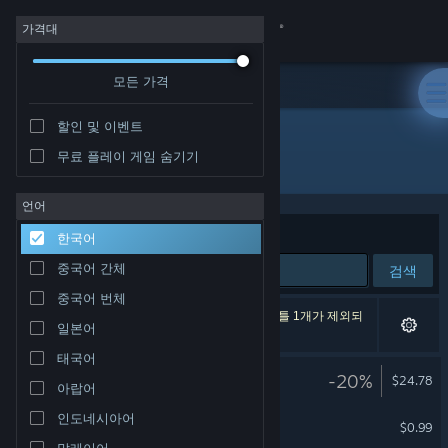
로그인
가격대
모든 가격
상점
할인 및 이벤트
커뮤니티
무료 플레이 게임 숨기기
개발자: Dexter Studios
정보
언어
정렬 기준
연관성
한국어
지원
중국어 간체
검색
중국어 번체
언어 변경
검색 결과가 5개 있습니다. 환경 설정에 따라 타이틀 1개가 제외되
일본어
었습니다.
Steam 모바일 앱 다운로드
태국어
The Tide
-20%
$24.78
아랍어
PC 웹사이트 보기
VR 전용
인도네시아어
The Tide Intro
$0.99
VR 전용
말레이어