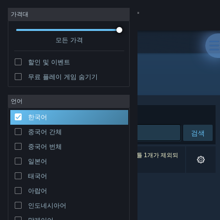
로그인
가격대
모든 가격
상점
할인 및 이벤트
커뮤니티
무료 플레이 게임 숨기기
개발자: Dcap664 Development Studio
정보
언어
정렬 기준
연관성
한국어
지원
중국어 간체
검색
중국어 번체
언어 변경
검색 결과가 0개 있습니다. 환경 설정에 따라 타이틀 1개가 제외되
일본어
었습니다.
Steam 모바일 앱 다운로드
태국어
아랍어
PC 웹사이트 보기
인도네시아어
말레이어