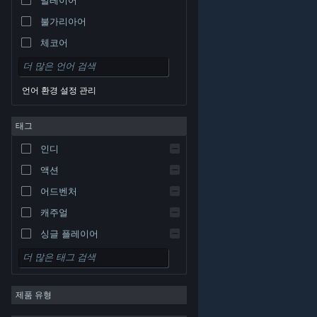
불가리아어
체코어
덴마크어
독일어
언어 환경 설정 관리
영어
태그
스페인어 - 스페인
스페인어 - 중남미
인디
그리스어
액션
어드벤처
캐주얼
싱글 플레이어
시뮬레이션
© Valve Corporation. 모든 권리 보유. 모든 상표는 미국
RPG
및 기타 국가에서 각각 해당 소유자의 재산입니다.
개인정
보 처리방침
|
법적 고지
|
접근성
|
Steam 이용 약관
|
제품 유형
환불
|
쿠키
전략