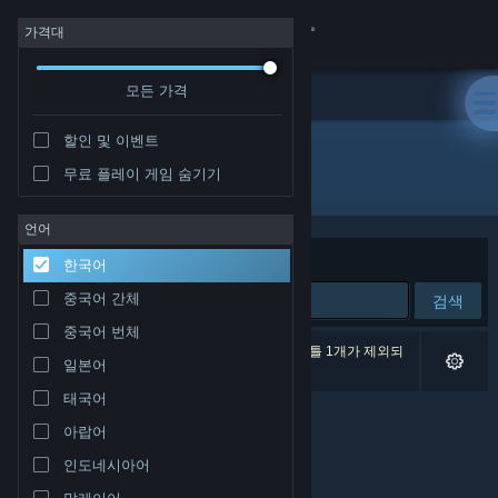
로그인
가격대
모든 가격
상점
할인 및 이벤트
커뮤니티
무료 플레이 게임 숨기기
개발자: Dave Del Castillo
정보
언어
정렬 기준
연관성
한국어
지원
중국어 간체
검색
중국어 번체
언어 변경
검색 결과가 0개 있습니다. 환경 설정에 따라 타이틀 1개가 제외되
일본어
었습니다.
Steam 모바일 앱 다운로드
태국어
아랍어
PC 웹사이트 보기
인도네시아어
말레이어