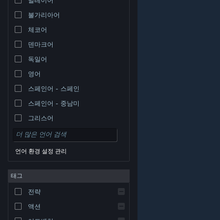
불가리아어
체코어
덴마크어
독일어
영어
스페인어 - 스페인
스페인어 - 중남미
그리스어
언어 환경 설정 관리
태그
© Valve Corporation. 모든 권리 보유. 모든 상표는 미국
전략
및 기타 국가에서 각각 해당 소유자의 재산입니다.
개인정
보 처리방침
|
법적 고지
|
접근성
|
Steam 이용 약관
|
환불
|
쿠키
액션