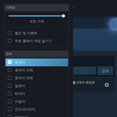
로그인
가격대
모든 가격
상점
할인 및 이벤트
커뮤니티
무료 플레이 게임 숨기기
개발자: Dave Del Castillo
정보
언어
정렬 기준
연관성
한국어
지원
중국어 간체
검색
중국어 번체
언어 변경
검색 결과가 0개 있습니다. 환경 설정에 따라 타이틀 1개가 제외되
일본어
었습니다.
Steam 모바일 앱 다운로드
태국어
아랍어
PC 웹사이트 보기
인도네시아어
말레이어