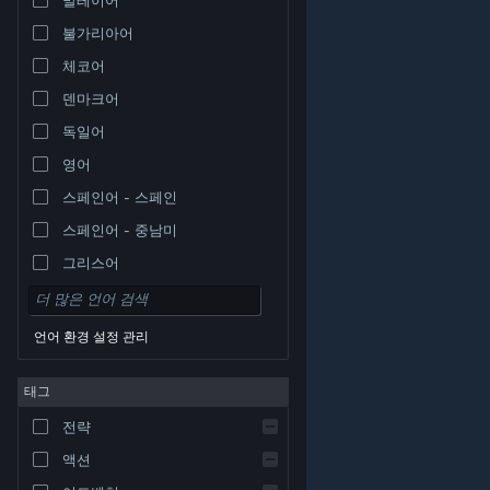
불가리아어
체코어
덴마크어
독일어
영어
스페인어 - 스페인
스페인어 - 중남미
그리스어
언어 환경 설정 관리
태그
© Valve Corporation. 모든 권리 보유. 모든 상표는 미국
전략
및 기타 국가에서 각각 해당 소유자의 재산입니다.
개인정
보 처리방침
|
법적 고지
|
접근성
|
Steam 이용 약관
|
환불
|
쿠키
액션