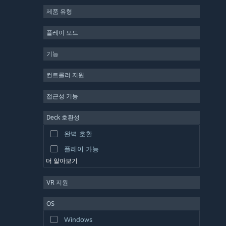
제품 유형
MMO
인디
플레이 모드
앞서 해보기
기능
캐주얼
시뮬레이션
컨트롤러 지원
레이싱
접근성 기능
스포츠
Deck 호환성
동영상 제작
완벽 호환
사진 편집
플레이 가능
더 알아보기
VR 지원
OS
Windows