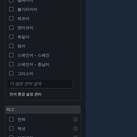
불가리아어
체코어
덴마크어
독일어
영어
스페인어 - 스페인
스페인어 - 중남미
그리스어
언어 환경 설정 관리
태그
© Valve Corporation. 모든 권리 보유. 모든 상표는 미국
전략
및 기타 국가에서 각각 해당 소유자의 재산입니다.
개인정
보 처리방침
|
법적 고지
|
접근성
|
Steam 이용 약관
|
환불
|
쿠키
액션