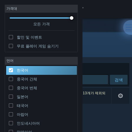
로그인
가격대
모든 가격
상점
할인 및 이벤트
커뮤니티
무료 플레이 게임 숨기기
개발자: Cyril Jarnot
정보
언어
정렬 기준
연관성
한국어
지원
중국어 간체
검색
중국어 번체
언어 변경
검색 결과가 0개 있습니다. 환경 설정에 따라 게임 13개가 제외되
일본어
었습니다.
Steam 모바일 앱 다운로드
태국어
아랍어
PC 웹사이트 보기
인도네시아어
말레이어