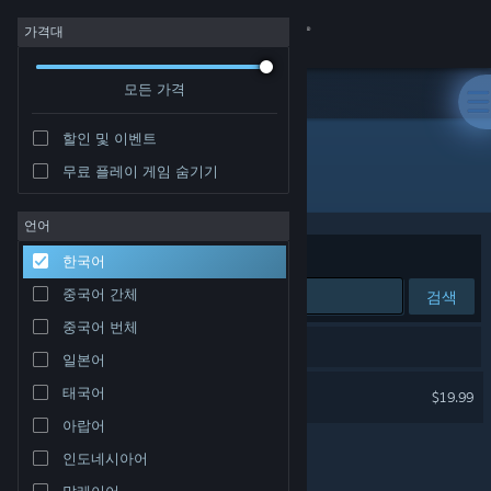
로그인
가격대
모든 가격
상점
할인 및 이벤트
커뮤니티
무료 플레이 게임 숨기기
개발자: Betagames Group
정보
언어
정렬 기준
연관성
한국어
지원
중국어 간체
검색
중국어 번체
언어 변경
검색 결과가 1개 있습니다.
일본어
Steam 모바일 앱 다운로드
171
태국어
$19.99
아랍어
PC 웹사이트 보기
인도네시아어
말레이어