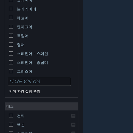
불가리아어
체코어
덴마크어
독일어
영어
스페인어 - 스페인
스페인어 - 중남미
그리스어
언어 환경 설정 관리
태그
© Valve Corporation. 모든 권리 보유. 모든 상표는 미국
전략
및 기타 국가에서 각각 해당 소유자의 재산입니다.
개인정
보 처리방침
|
법적 고지
|
접근성
|
Steam 이용 약관
|
환불
|
쿠키
액션