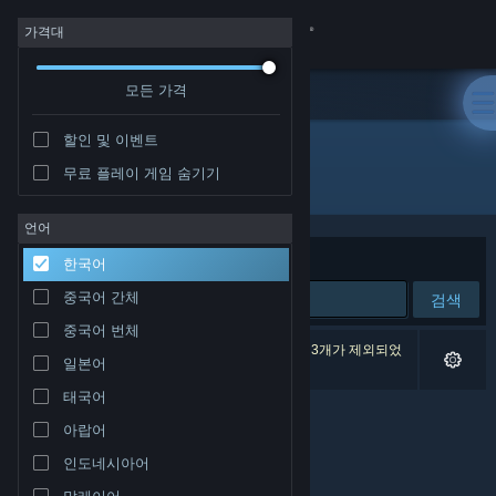
로그인
가격대
모든 가격
상점
할인 및 이벤트
커뮤니티
무료 플레이 게임 숨기기
개발자: Bearded Eye
정보
언어
정렬 기준
연관성
한국어
지원
중국어 간체
검색
중국어 번체
언어 변경
검색 결과가 0개 있습니다. 환경 설정에 따라 게임 3개가 제외되었
일본어
습니다.
Steam 모바일 앱 다운로드
태국어
아랍어
PC 웹사이트 보기
인도네시아어
말레이어