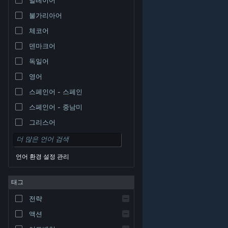
불가리아어
체코어
덴마크어
독일어
영어
스페인어 - 스페인
스페인어 - 중남미
그리스어
언어 환경 설정 관리
태그
© Valve Corporation. 모든 권리 보유. 모든 상표는 미국
전략
및 기타 국가에서 각각 해당 소유자의 재산입니다.
개인정
보 처리방침
|
법적 고지
|
접근성
|
Steam 이용 약관
|
환불
|
쿠키
액션