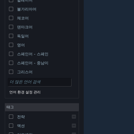
불가리아어
체코어
덴마크어
독일어
영어
스페인어 - 스페인
스페인어 - 중남미
그리스어
언어 환경 설정 관리
태그
© Valve Corporation. 모든 권리 보유. 모든 상표는 미국
전략
및 기타 국가에서 각각 해당 소유자의 재산입니다.
개인정
보 처리방침
|
법적 고지
|
접근성
|
Steam 이용 약관
|
환불
|
쿠키
액션