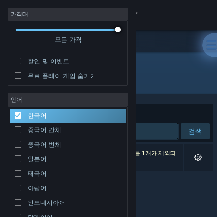
로그인
가격대
모든 가격
상점
할인 및 이벤트
커뮤니티
무료 플레이 게임 숨기기
개발자: Bathysfear Labs
정보
언어
정렬 기준
연관성
한국어
지원
중국어 간체
검색
중국어 번체
언어 변경
검색 결과가 0개 있습니다. 환경 설정에 따라 타이틀 1개가 제외되
일본어
었습니다.
Steam 모바일 앱 다운로드
태국어
아랍어
PC 웹사이트 보기
인도네시아어
말레이어