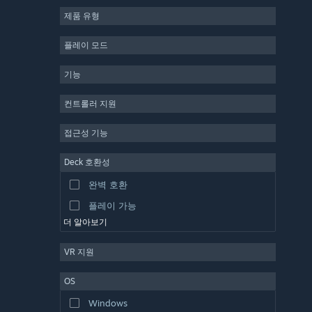
제품 유형
MMO
인디
플레이 모드
앞서 해보기
기능
캐주얼
시뮬레이션
컨트롤러 지원
레이싱
접근성 기능
스포츠
Deck 호환성
동영상 제작
완벽 호환
사진 편집
플레이 가능
더 알아보기
VR 지원
OS
Windows