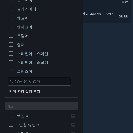
Splitgate
무료
불가리아어
SPLITGATE: Arena Reloaded - Season 1: Starter Pack
$9.99
체코어
덴마크어
독일어
영어
스페인어 - 스페인
스페인어 - 중남미
그리스어
언어 환경 설정 관리
태그
© Valve Corporation. 모든 권리 보유. 모든 상표는 미국
액션
4
및 기타 국가에서 각각 해당 소유자의 재산입니다.
개인정
보 처리방침
|
법적 고지
|
접근성
|
Steam 이용 약관
|
환불
|
쿠키
1인칭 슈팅
3