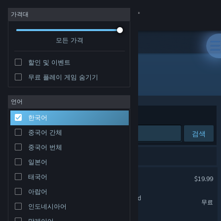
로그인
가격대
모든 가격
상점
할인 및 이벤트
커뮤니티
무료 플레이 게임 숨기기
개발자: 1047 Games
정보
언어
정렬 기준
연관성
한국어
지원
중국어 간체
검색
중국어 번체
언어 변경
검색 결과가 4개 있습니다.
일본어
Steam 모바일 앱 다운로드
EMPULSE
태국어
$19.99
아랍어
PC 웹사이트 보기
SPLITGATE: Arena Reloaded
무료
인도네시아어
말레이어