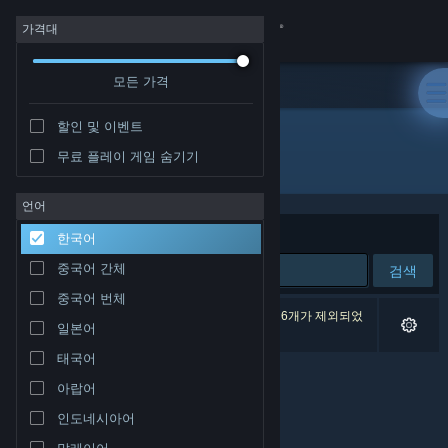
로그인
가격대
모든 가격
상점
할인 및 이벤트
커뮤니티
무료 플레이 게임 숨기기
개발자: 黒子ラボ
정보
언어
정렬 기준
연관성
한국어
지원
중국어 간체
검색
중국어 번체
언어 변경
검색 결과가 0개 있습니다. 환경 설정에 따라 게임 6개가 제외되었
일본어
습니다.
Steam 모바일 앱 다운로드
태국어
아랍어
PC 웹사이트 보기
인도네시아어
말레이어