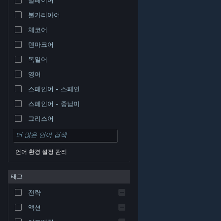
불가리아어
체코어
덴마크어
독일어
영어
스페인어 - 스페인
스페인어 - 중남미
그리스어
언어 환경 설정 관리
태그
© Valve Corporation. 모든 권리 보유. 모든 상표는 미국
전략
및 기타 국가에서 각각 해당 소유자의 재산입니다.
개인정
보 처리방침
|
법적 고지
|
접근성
|
Steam 이용 약관
|
환불
|
쿠키
액션