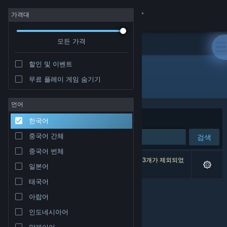
로그인
가격대
모든 가격
상점
할인 및 이벤트
커뮤니티
무료 플레이 게임 숨기기
개발자: 夢幻泡影リョウショウカカン
정보
언어
정렬 기준
연관성
한국어
지원
중국어 간체
검색
중국어 번체
언어 변경
검색 결과가 0개 있습니다. 환경 설정에 따라 게임 3개가 제외되었
일본어
습니다.
Steam 모바일 앱 다운로드
태국어
아랍어
PC 웹사이트 보기
인도네시아어
말레이어