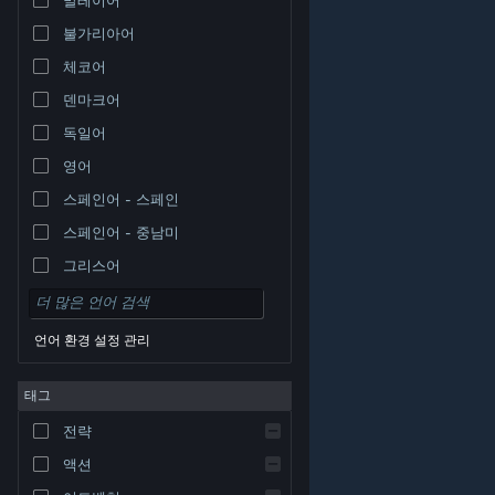
불가리아어
체코어
덴마크어
독일어
영어
스페인어 - 스페인
스페인어 - 중남미
그리스어
언어 환경 설정 관리
태그
© Valve Corporation. 모든 권리 보유. 모든 상표는 미국
전략
및 기타 국가에서 각각 해당 소유자의 재산입니다.
개인정
보 처리방침
|
법적 고지
|
접근성
|
Steam 이용 약관
|
환불
|
쿠키
액션