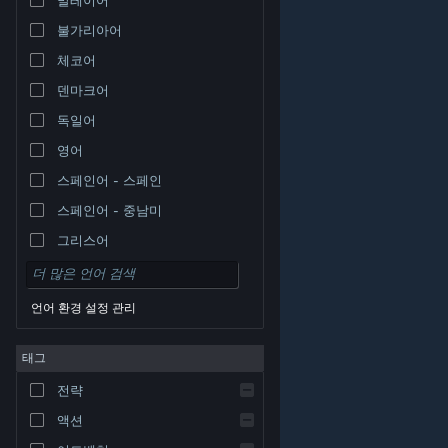
불가리아어
체코어
덴마크어
독일어
영어
스페인어 - 스페인
스페인어 - 중남미
그리스어
언어 환경 설정 관리
태그
© Valve Corporation. 모든 권리 보유. 모든 상표는 미국
전략
및 기타 국가에서 각각 해당 소유자의 재산입니다.
개인정
보 처리방침
|
법적 고지
|
접근성
|
Steam 이용 약관
|
환불
|
쿠키
액션