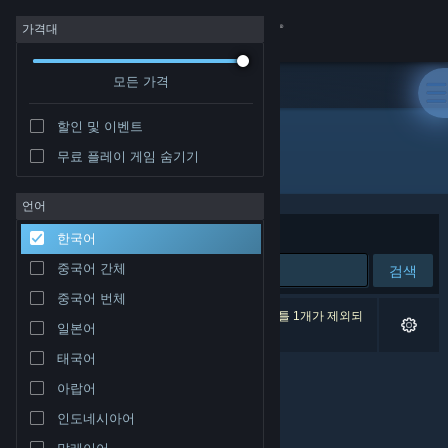
로그인
가격대
모든 가격
상점
할인 및 이벤트
커뮤니티
무료 플레이 게임 숨기기
개발자: Новый Диск
정보
언어
정렬 기준
연관성
한국어
지원
중국어 간체
검색
중국어 번체
언어 변경
검색 결과가 0개 있습니다. 환경 설정에 따라 타이틀 1개가 제외되
일본어
었습니다.
Steam 모바일 앱 다운로드
태국어
아랍어
PC 웹사이트 보기
인도네시아어
말레이어