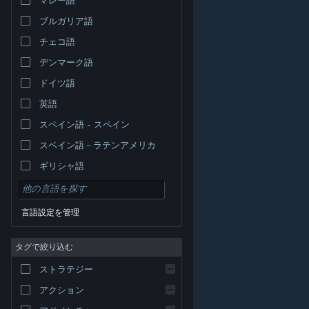
ブルガリア語
チェコ語
デンマーク語
ドイツ語
英語
スペイン語 - スペイン
スペイン語－ラテンアメリカ
ギリシャ語
言語設定を管理
タグで絞り込む
© Valve Corporation. All rights reserved. 商標はすべて米
ストラテジー
国およびその他の国の各社が所有します。
プライバシー
ポリシー
|
リーガル
|
アクセシビリティ
|
Steam 利
用規約
|
返金
|
Cookie
アクション