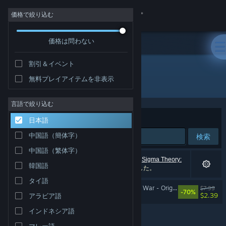
サインイン
価格で絞り込む
価格は問わない
ストア
割引＆イベント
コミュニティ
無料プレイアイテムを非表示
"sigma theory"
詳細
言語で絞り込む
並べ替え
適合性
日本語
サポート
中国語（簡体字）
検索
中国語（繁体字）
言語を変更
1件が検索に一致します。 個人設定に基づき、（
Sigma Theory:
韓国語
Global Cold War
を含む）4タイトルを除外しました。
Steamモバイルアプリを入手
タイ語
Sigma Theory: Global Cold War - Original Soundtrack
$7.99
-70%
$2.39
アラビア語
デスクトップウェブサイトを表示
インドネシア語
マレー語