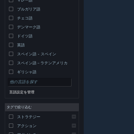
ブルガリア語
チェコ語
デンマーク語
ドイツ語
英語
スペイン語 - スペイン
スペイン語－ラテンアメリカ
ギリシャ語
言語設定を管理
タグで絞り込む
© Valve Corporation. All rights reserved. 商標はすべて米
ストラテジー
国およびその他の国の各社が所有します。
プライバシー
ポリシー
|
リーガル
|
アクセシビリティ
|
Steam 利
用規約
|
返金
|
Cookie
アクション