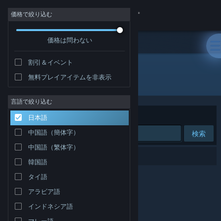
サインイン
価格で絞り込む
価格は問わない
ストア
割引＆イベント
コミュニティ
無料プレイアイテムを非表示
"Mongil Star Dive"
詳細
言語で絞り込む
並べ替え
適合性
日本語
サポート
中国語（簡体字）
検索
中国語（繁体字）
言語を変更
0件が検索に一致します。
韓国語
Steamモバイルアプリを入手
タイ語
アラビア語
デスクトップウェブサイトを表示
インドネシア語
マレー語