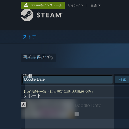
Steamをインストール
サインイン
|
言語
ストア
コミュニティ
"Doodle Date"
詳細
検索
1つが完全一致（個人設定に基づき除外済み）
サポート
Doodle Date
個人設定により除外