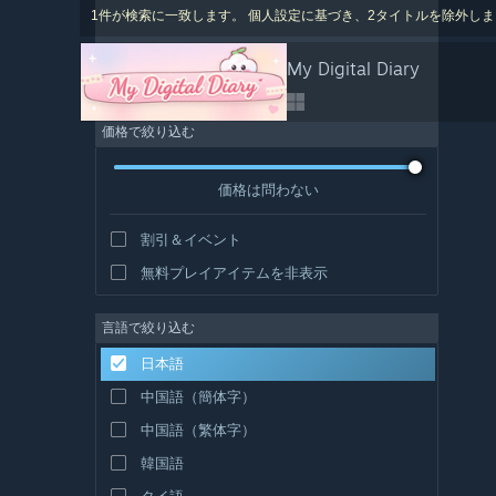
1件が検索に一致します。 個人設定に基づき、2タイトルを除外し
My Digital Diary
価格で絞り込む
価格は問わない
割引＆イベント
無料プレイアイテムを非表示
言語で絞り込む
日本語
中国語（簡体字）
中国語（繁体字）
韓国語
タイ語