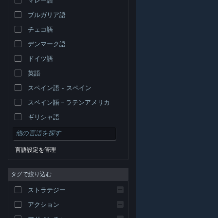
ブルガリア語
チェコ語
デンマーク語
ドイツ語
英語
スペイン語 - スペイン
スペイン語－ラテンアメリカ
ギリシャ語
言語設定を管理
タグで絞り込む
© Valve Corporation. All rights reserved. 商標はすべて米
ストラテジー
国およびその他の国の各社が所有します。
プライバシー
ポリシー
|
リーガル
|
アクセシビリティ
|
Steam 利
用規約
|
返金
|
Cookie
アクション