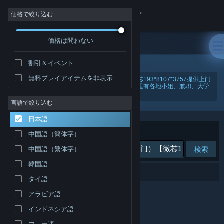
サインイン
価格で絞り込む
価格は問わない
ストア
割引＆イベント
コミュニティ
無料プレイアイテムを非表示
"上海金山区美女上门特殊服务（美女上门）【微芯193*8107*3757提供上门
服务】【见面满意再给钱，当面给钱更安全】-这里有各地小姐、兼职、大学
生、外围女、大圈中圈。lfgps"
詳細
言語で絞り込む
日本語
サポート
並べ替え
適合性
中国語（簡体字）
検索
中国語（繁体字）
言語を変更
韓国語
0件が検索に一致します。
Steamモバイルアプリを入手
タイ語
アラビア語
デスクトップウェブサイトを表示
インドネシア語
マレー語