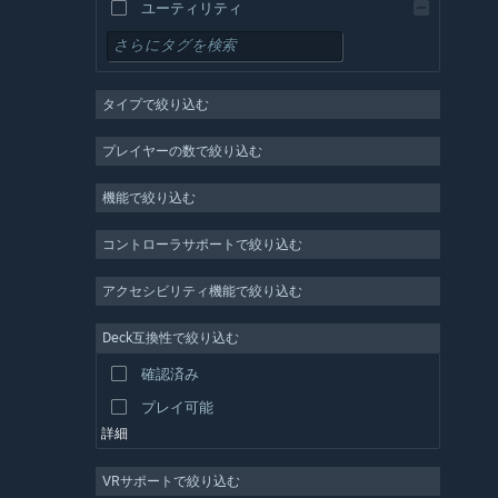
ユーティリティ
無料プレイ
RPG
タイプで絞り込む
MMO
インディー
プレイヤーの数で絞り込む
早期アクセス
機能で絞り込む
カジュアル
シミュレーション
コントローラサポートで絞り込む
レース
アクセシビリティ機能で絞り込む
スポーツ
Deck互換性で絞り込む
動画制作
確認済み
写真編集
プレイ可能
詳細
VRサポートで絞り込む