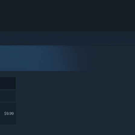
$9.99