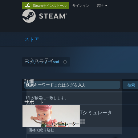
Steamをインストール
サインイン
|
言語
ストア
コミュニティ
パブリッシャー: snd
詳細
検索
1件が検索に一致します。
サポート
Tシミュレータ
価格で絞り込む