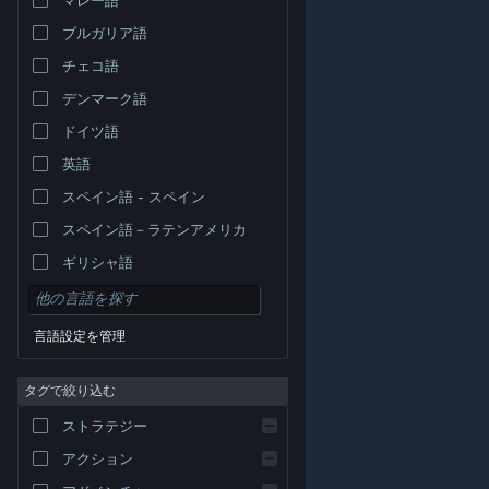
ブルガリア語
チェコ語
デンマーク語
ドイツ語
英語
スペイン語 - スペイン
スペイン語－ラテンアメリカ
ギリシャ語
言語設定を管理
タグで絞り込む
© Valve Corporation. All rights reserved. 商標はすべて米
ストラテジー
国およびその他の国の各社が所有します。
プライバシー
ポリシー
|
リーガル
|
アクセシビリティ
|
Steam 利
用規約
|
返金
|
Cookie
アクション