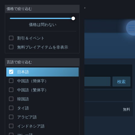
サインイン
価格で絞り込む
価格は問わない
ストア
割引＆イベント
コミュニティ
無料プレイアイテムを非表示
パブリッシャー: Tokyo Cowboys
詳細
言語で絞り込む
並べ替え
適合性
日本語
サポート
中国語（簡体字）
検索
中国語（繁体字）
言語を変更
1件が検索に一致します。
韓国語
Steamモバイルアプリを入手
The Benza RPG
タイ語
無料
アラビア語
デスクトップウェブサイトを表示
インドネシア語
マレー語