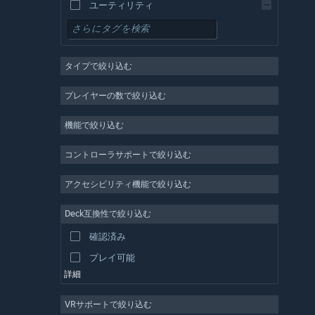
ユーティリティ
無料プレイ
RPG
タイプで絞り込む
MMO
インディー
プレイヤーの数で絞り込む
早期アクセス
機能で絞り込む
カジュアル
シミュレーション
コントローラサポートで絞り込む
レース
アクセシビリティ機能で絞り込む
スポーツ
Deck互換性で絞り込む
動画制作
確認済み
写真編集
プレイ可能
詳細
VRサポートで絞り込む