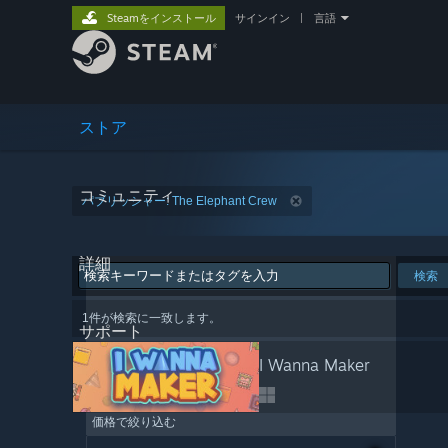
Steamをインストール
サインイン
|
言語
ストア
コミュニティ
パブリッシャー: The Elephant Crew
詳細
検索
1件が検索に一致します。
サポート
I Wanna Maker
価格で絞り込む