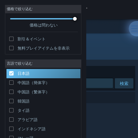
サインイン
価格で絞り込む
価格は問わない
ストア
割引＆イベント
コミュニティ
無料プレイアイテムを非表示
パブリッシャー: Rose Tinted Games LLC
詳細
言語で絞り込む
並べ替え
適合性
日本語
サポート
中国語（簡体字）
検索
中国語（繁体字）
言語を変更
0件が検索に一致します。
韓国語
Steamモバイルアプリを入手
タイ語
アラビア語
デスクトップウェブサイトを表示
インドネシア語
マレー語