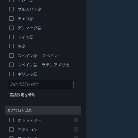
ブルガリア語
チェコ語
デンマーク語
ドイツ語
英語
スペイン語 - スペイン
スペイン語－ラテンアメリカ
ギリシャ語
言語設定を管理
タグで絞り込む
© Valve Corporation. All rights reserved. 商標はすべて米
ストラテジー
国およびその他の国の各社が所有します。
プライバシー
ポリシー
|
リーガル
|
アクセシビリティ
|
Steam 利
用規約
|
返金
|
Cookie
アクション