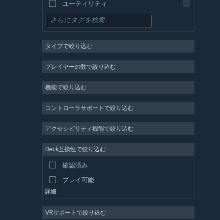
ユーティリティ
無料プレイ
RPG
タイプで絞り込む
MMO
インディー
プレイヤーの数で絞り込む
早期アクセス
機能で絞り込む
カジュアル
シミュレーション
コントローラサポートで絞り込む
レース
アクセシビリティ機能で絞り込む
スポーツ
Deck互換性で絞り込む
動画制作
確認済み
写真編集
プレイ可能
詳細
VRサポートで絞り込む