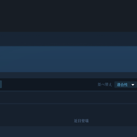
並べ替え
適合性
近日登場