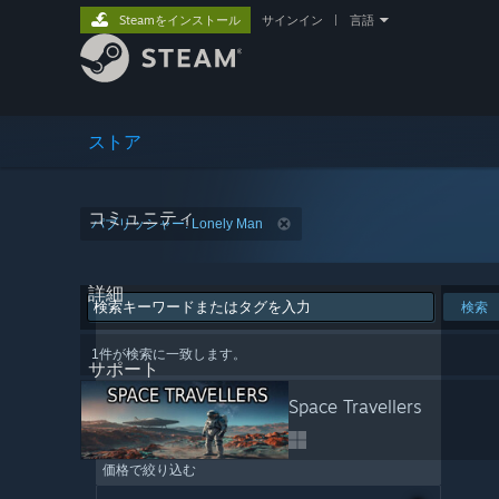
Steamをインストール
サインイン
|
言語
ストア
コミュニティ
パブリッシャー: Lonely Man
詳細
検索
1件が検索に一致します。
サポート
Space Travellers
価格で絞り込む