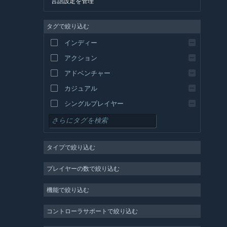
言語設定を管理
英語
タグで絞り込む
スペイン語 - スペイン
スペイン語－ラテンアメリカ
インディー
ギリシャ語
アクション
アドベンチャー
カジュアル
シングルプレイヤー
シミュレーション
RPG
タイプで絞り込む
ストラテジー
2D
プレイヤーの数で絞り込む
早期アクセス
機能で絞り込む
3D
無料プレイ
コントローラサポートで絞り込む
雰囲気