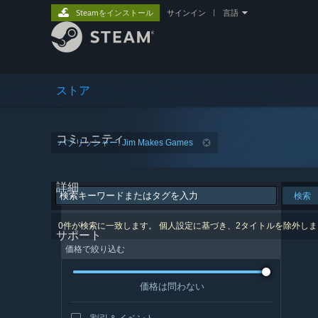
Steamをインストール
サインイン
|
言語
ストア
コミュニティ
パブリッシャー: Jim Makes Games
詳細
検索
0件が検索に一致します。 個人設定に基づき、2タイトルを除外し
サポート
価格で絞り込む
価格は問わない
割引＆イベント