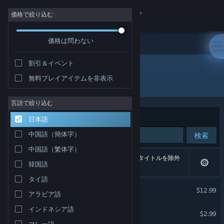
サインイン
価格で絞り込む
価格は問わない
ストア
割引＆イベント
コミュニティ
無料プレイアイテムを非表示
パブリッシャー: Glitchr Studio
詳細
言語で絞り込む
並べ替え
適合性
日本語
サポート
中国語（簡体字）
検索
中国語（繁体字）
言語を変更
2件が検索に一致します。 個人設定に基づき、1タイトルを除外
韓国語
しました。
Steamモバイルアプリを入手
タイ語
Taiko Frenzy
$12.99
アラビア語
デスクトップウェブサイトを表示
VR 対応
インドネシア語
Sky Sanctuary
$2.99
VR のみ
マレー語