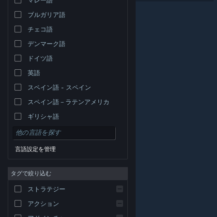
ブルガリア語
チェコ語
デンマーク語
ドイツ語
英語
スペイン語 - スペイン
スペイン語－ラテンアメリカ
ギリシャ語
言語設定を管理
タグで絞り込む
© Valve Corporation. All rights reserved. 商標はすべて米
ストラテジー
国およびその他の国の各社が所有します。
プライバシー
ポリシー
|
リーガル
|
アクセシビリティ
|
Steam 利
用規約
|
返金
|
Cookie
アクション