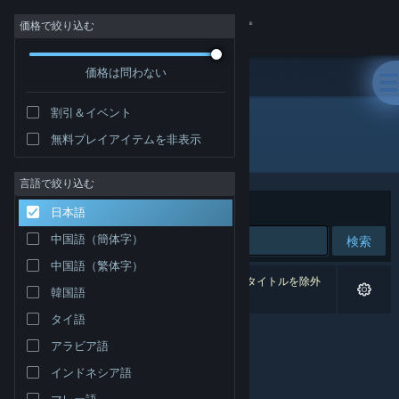
サインイン
価格で絞り込む
価格は問わない
ストア
割引＆イベント
コミュニティ
無料プレイアイテムを非表示
パブリッシャー: DesktopPaints LLC
詳細
言語で絞り込む
並べ替え
適合性
日本語
サポート
中国語（簡体字）
検索
中国語（繁体字）
言語を変更
0件が検索に一致します。 個人設定に基づき、2タイトルを除外
韓国語
しました。
Steamモバイルアプリを入手
タイ語
アラビア語
デスクトップウェブサイトを表示
インドネシア語
マレー語