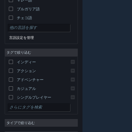
ブルガリア語
チェコ語
デンマーク語
ドイツ語
言語設定を管理
英語
タグで絞り込む
スペイン語 - スペイン
スペイン語－ラテンアメリカ
インディー
ギリシャ語
アクション
アドベンチャー
カジュアル
シングルプレイヤー
シミュレーション
© Valve Corporation. All rights reserved. 商標はすべて米
RPG
国およびその他の国の各社が所有します。
プライバシー
ポリシー
|
リーガル
|
アクセシビリティ
|
Steam 利
タイプで絞り込む
用規約
|
返金
|
Cookie
ストラテジー