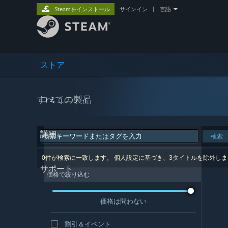
Steamをインストール
サインイン
|
言語
ストア
すべての製品
コミュニティ
詳細
検索
0件が検索に一致します。 個人設定に基づき、3タイトルを除外し
サポート
価格で絞り込む
価格は問わない
割引＆イベント