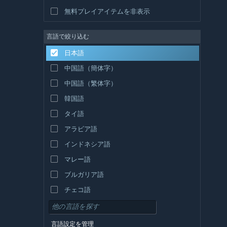
無料プレイアイテムを非表示
言語で絞り込む
日本語
中国語（簡体字）
中国語（繁体字）
韓国語
タイ語
アラビア語
インドネシア語
マレー語
ブルガリア語
チェコ語
デンマーク語
ドイツ語
言語設定を管理