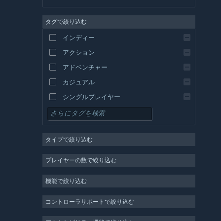
英語
タグで絞り込む
スペイン語 - スペイン
スペイン語－ラテンアメリカ
インディー
ギリシャ語
アクション
アドベンチャー
カジュアル
シングルプレイヤー
シミュレーション
RPG
タイプで絞り込む
ストラテジー
2D
プレイヤーの数で絞り込む
早期アクセス
機能で絞り込む
3D
無料プレイ
コントローラサポートで絞り込む
雰囲気