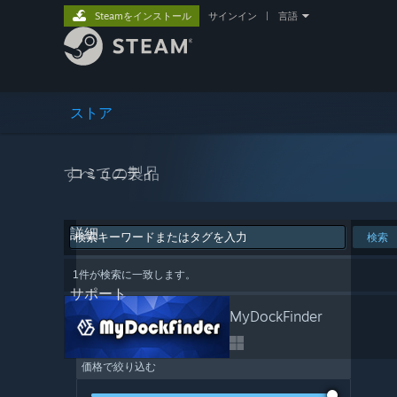
Steamをインストール
サインイン
|
言語
ストア
すべての製品
コミュニティ
詳細
検索
1件が検索に一致します。
サポート
MyDockFinder
価格で絞り込む