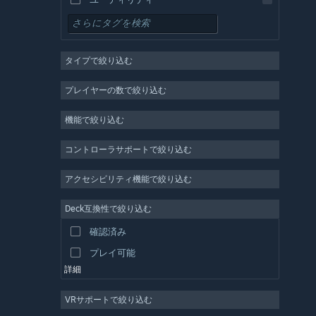
無料プレイ
RPG
タイプで絞り込む
MMO
インディー
プレイヤーの数で絞り込む
早期アクセス
機能で絞り込む
カジュアル
シミュレーション
コントローラサポートで絞り込む
レース
アクセシビリティ機能で絞り込む
スポーツ
Deck互換性で絞り込む
動画制作
確認済み
写真編集
プレイ可能
詳細
VRサポートで絞り込む