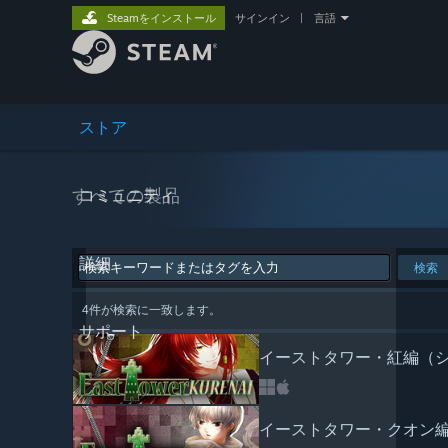
Steamをインストール
サインイン
|
言語
ストア
すべての製品
コミュニティ
詳細
検索
4件が検索に一致します。
サポート
イーストタワー・紅編（シリ
イーストタワー・クオン編（