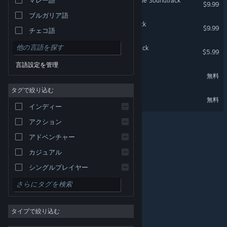
Rabbit and Steel Extra Mode Soundtrack
$9.99
ブルガリア語
Rabbit and Steel Soundtrack
$9.99
チェコ語
デンマーク語
Maiden and Spell Soundtrack
$5.99
ドイツ語
言語設定を管理
Maiden &amp; Spell Demo
無料
英語
タグで絞り込む
スペイン語 - スペイン
Rabbit and Steel Demo
無料
スペイン語－ラテンアメリカ
インディー
ギリシャ語
アクション
アドベンチャー
カジュアル
シングルプレイヤー
シミュレーション
© Valve Corporation. All rights reserved. 商標はすべて米
RPG
国およびその他の国の各社が所有します。
プライバシー
ポリシー
|
リーガル
|
アクセシビリティ
|
Steam 利
タイプで絞り込む
用規約
|
返金
|
Cookie
ストラテジー