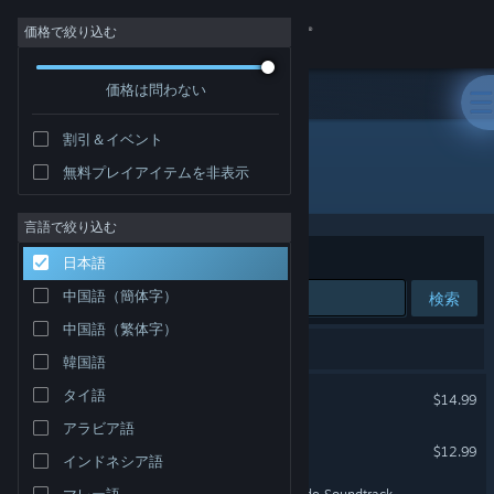
サインイン
価格で絞り込む
価格は問わない
ストア
割引＆イベント
コミュニティ
無料プレイアイテムを非表示
開発元: mino_dev
詳細
言語で絞り込む
並べ替え
適合性
日本語
サポート
中国語（簡体字）
検索
中国語（繁体字）
言語を変更
7件が検索に一致します。
韓国語
Steamモバイルアプリを入手
Rabbit and Steel
タイ語
$14.99
アラビア語
デスクトップウェブサイトを表示
Maiden and Spell
$12.99
インドネシア語
マレー語