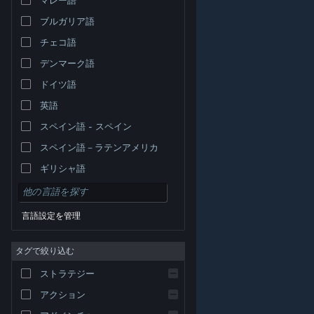
ブルガリア語
チェコ語
デンマーク語
ドイツ語
英語
スペイン語 - スペイン
スペイン語－ラテンアメリカ
ギリシャ語
言語設定を管理
タグで絞り込む
© Valve Corporation. All rights reserved. 商標はすべて米
ストラテジー
国およびその他の国の各社が所有します。
プライバシー
ポリシー
|
リーガル
|
アクセシビリティ
|
Steam 利
用規約
|
返金
|
Cookie
アクション