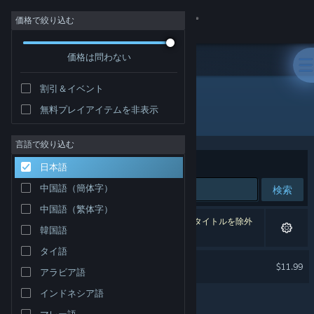
サインイン
価格で絞り込む
価格は問わない
ストア
割引＆イベント
コミュニティ
無料プレイアイテムを非表示
開発元: Vlambeer
詳細
言語で絞り込む
並べ替え
適合性
日本語
サポート
中国語（簡体字）
検索
中国語（繁体字）
言語を変更
1件が検索に一致します。 個人設定に基づき、5タイトルを除外
韓国語
しました。
Steamモバイルアプリを入手
タイ語
Nuclear Throne
$11.99
アラビア語
デスクトップウェブサイトを表示
インドネシア語
マレー語