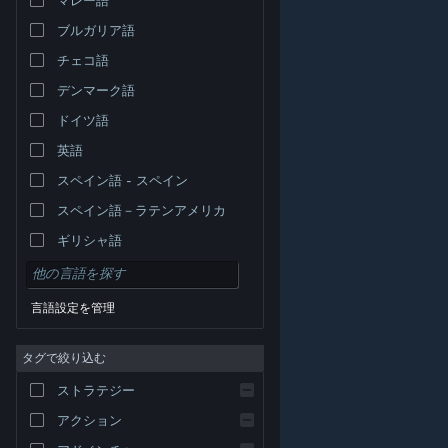
ブルガリア語
チェコ語
デンマーク語
ドイツ語
英語
スペイン語 - スペイン
スペイン語－ラテンアメリカ
ギリシャ語
言語設定を管理
タグで絞り込む
© Valve Corporation. All rights reserved. 商標はすべて米
ストラテジー
国およびその他の国の各社が所有します。
プライバシー
ポリシー
|
リーガル
|
アクセシビリティ
|
Steam 利
用規約
|
返金
|
Cookie
アクション