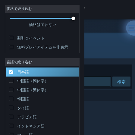
サインイン
価格で絞り込む
価格は問わない
ストア
割引＆イベント
コミュニティ
無料プレイアイテムを非表示
開発元: Vector VR, LLC
詳細
言語で絞り込む
並べ替え
適合性
日本語
サポート
中国語（簡体字）
検索
中国語（繁体字）
言語を変更
0件が検索に一致します。
韓国語
Steamモバイルアプリを入手
タイ語
アラビア語
デスクトップウェブサイトを表示
インドネシア語
マレー語