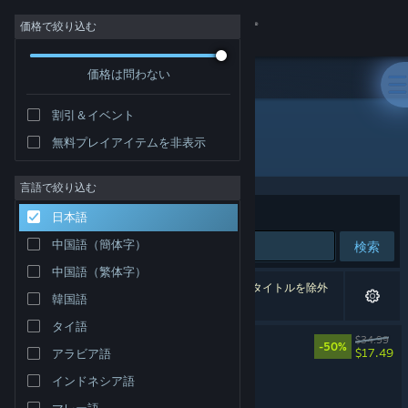
サインイン
価格で絞り込む
価格は問わない
ストア
割引＆イベント
コミュニティ
無料プレイアイテムを非表示
開発元: Undertow Games
詳細
言語で絞り込む
並べ替え
適合性
日本語
サポート
中国語（簡体字）
検索
中国語（繁体字）
言語を変更
3件が検索に一致します。 個人設定に基づき、4タイトルを除外
韓国語
しました。
Steamモバイルアプリを入手
タイ語
Barotrauma
$34.99
-50%
$17.49
アラビア語
デスクトップウェブサイトを表示
インドネシア語
Barotrauma - Soundtrack
マレー語