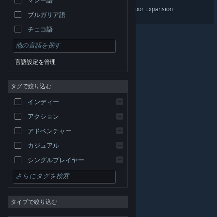
Barotrauma - Home & Harbor Expansion
ブルガリア語
チェコ語
デンマーク語
ドイツ語
言語設定を管理
英語
タグで絞り込む
スペイン語 - スペイン
スペイン語－ラテンアメリカ
インディー
ギリシャ語
アクション
アドベンチャー
カジュアル
シングルプレイヤー
シミュレーション
© Valve Corporation. All rights reserved. 商標はすべて米
RPG
国およびその他の国の各社が所有します。
プライバシー
ポリシー
|
リーガル
|
アクセシビリティ
|
Steam 利
タイプで絞り込む
用規約
|
返金
|
Cookie
ストラテジー